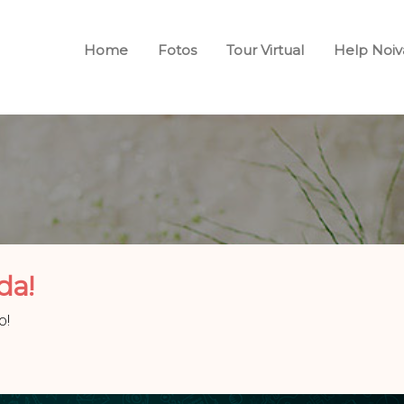
Home
Fotos
Tour Virtual
Help Noiv
da!
o!